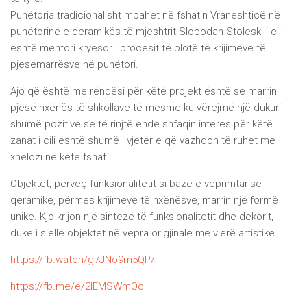
Punëtoria tradicionalisht mbahet në fshatin Vraneshticë në
punëtorinë e qeramikës të mjeshtrit Slobodan Stoleski i cili
është mentori kryesor i procesit të plotë të krijimeve të
pjesëmarrësve në punëtori.
Ajo që është me rëndësi për këtë projekt është se marrin
pjesë nxënës të shkollave të mesme ku vërejmë një dukuri
shumë pozitive se të rinjtë ende shfaqin interes për këtë
zanat i cili është shumë i vjetër e që vazhdon të ruhet me
xhelozi në këtë fshat.
Objektet, përveç funksionalitetit si bazë e veprimtarisë
qeramike, përmes krijimeve të nxënësve, marrin një formë
unike. Kjo krijon një sintezë të funksionalitetit dhe dekorit,
duke i sjellë objektet në vepra origjinale me vlerë artistike.
https://fb.watch/g7JNo9m5QP/
https://fb.me/e/2lEMSWmOc