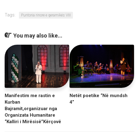
Tags:
Puntoria rinore e qeramikës VIII
You may also like...
Manifestim me rastin e
Netët poetike “Në mundsh
Kurban
4”
Bajramit,organizuar nga
Organizata Humanitare
“Kalliri i Mirësisë”Kërçovë