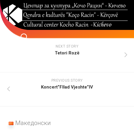
Skip
to
content
NEXT STORY
Tetori Rozë
PREVIOUS STORY
Koncert”Fllad Vjeshte”IV
Македонски