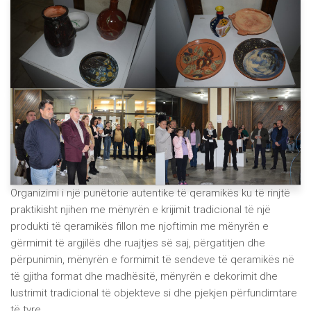
Organizimi i një punëtorie autentike të qeramikës ku të rinjtë
praktikisht njihen me mënyrën e krijimit tradicional të një
produkti të qeramikës fillon me njoftimin me mënyrën e
gërmimit të argjilës dhe ruajtjes së saj, përgatitjen dhe
përpunimin, mënyrën e formimit të sendeve të qeramikës në
të gjitha format dhe madhësitë, mënyrën e dekorimit dhe
lustrimit tradicional të objekteve si dhe pjekjen përfundimtare
të tyre.