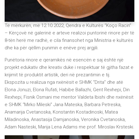
Të mërkurën, më 12.10.2022, Qendra e Kulturës “Koço Racin”
– Kërçovë në galerinë e arteve realizoi puntorinë rinore për të
8-tën herë me radhë, e cila finansohet nga Ministria e kulturës
dhe ka për qëllim punimin e enëve prej argjili.
Punëtoria rinore e qeramikës në esencën e saj është një
projekt edukativ dhe kreativ duke i respektuar të gjitha fazat e
krijimit të produktit artistik, deri në prezantimin e tij.
Ekspozita u realizua nga nxënësit e SHMK “Drita” dhe atë
Elona Jonuzi, Elona Rufati, Habibe Ballazhi, Gent Rexhepi, Din
Rexhepi, Fisnik Osmani me mentor Valdeta Ibishi dhe nxënësit
e SHMK “Mirko Mileski” Jana Mateska, Barbara Petreska,
Anamarija Cvetanoska, Konstantin Kostadinoski, Matea
Miladinoska, Anastasija Damjanoska, Veronika Cvetanoska,
Adam Nasteski, Marija Lena Adams me prof. Miroslav Krsteski.