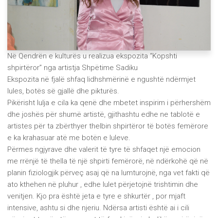
Në Qendrën e kulturës u realizua ekspozita “Kopshti
shpirtëror” nga artistja Shpëtime Sadiku
Ekspozita në fjalë shfaq lidhshmërinë e ngushtë ndërmjet
lules, botës së gjallë dhe pikturës.
Pikërisht lulja e cila ka qenë dhe mbetet inspirim i përhershëm
dhe joshës për shumë artistë, gjithashtu edhe ne tablotë e
artistes për ta zbërthyer thelbin shpirtëror të botës femërore
e ka krahasuar atë me botën e luleve.
Përmes ngjyrave dhe valerit të tyre të shfaqet një emocion
me rrënjë të thella të një shpirti femërorë, në ndërkohë që në
planin fiziologjik përveç asaj që na lumturojnë, nga vet fakti që
ato kthehen në pluhur , edhe lulet përjetojnë trishtimin dhe
venitjen. Kjo pra është jeta e tyre e shkurtër , por mjaft
intensive, ashtu si dhe njeriu. Ndërsa artisti është ai i cili