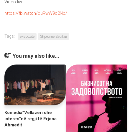
Video live:
https://fb.watch/duRwW9q2No/
Tags:
ekspozitë
Shpëtime Sadikui
You may also like...
Komedia”Vëllazëri dhe
interes”në regji të Erjona
Ahmedit