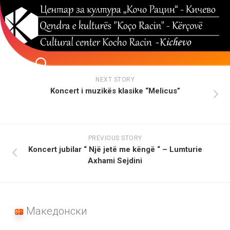
Skip
to
content
NEXT STORY
Koncert i muzikës klasike “Melicus”
PREVIOUS STORY
Koncert jubilar “ Një jetë me këngë “ – Lumturie
Axhami Sejdini
Македонски