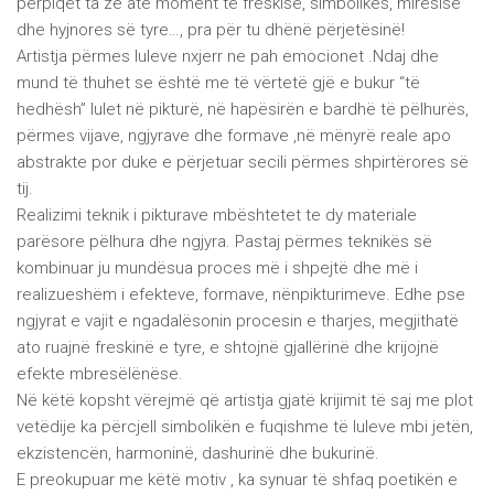
përpiqet ta zë atë moment të freskisë, simbolikës, mirësisë
dhe hyjnores së tyre…, pra për tu dhënë përjetësinë!
Artistja përmes luleve nxjerr ne pah emocionet .Ndaj dhe
mund të thuhet se është me të vërtetë gjë e bukur “të
hedhësh” lulet në pikturë, në hapësirën e bardhë të pëlhurës,
përmes vijave, ngjyrave dhe formave ,në mënyrë reale apo
abstrakte por duke e përjetuar secili përmes shpirtërores së
tij.
Realizimi teknik i pikturave mbështetet te dy materiale
parësore pëlhura dhe ngjyra. Pastaj përmes teknikës së
kombinuar ju mundësua proces më i shpejtë dhe më i
realizueshëm i efekteve, formave, nënpikturimeve. Edhe pse
ngjyrat e vajit e ngadalësonin procesin e tharjes, megjithatë
ato ruajnë freskinë e tyre, e shtojnë gjallërinë dhe krijojnë
efekte mbresëlënëse.
Në këtë kopsht vërejmë që artistja gjatë krijimit të saj me plot
vetëdije ka përcjell simbolikën e fuqishme të luleve mbi jetën,
ekzistencën, harmoninë, dashurinë dhe bukurinë.
E preokupuar me këtë motiv , ka synuar të shfaq poetikën e