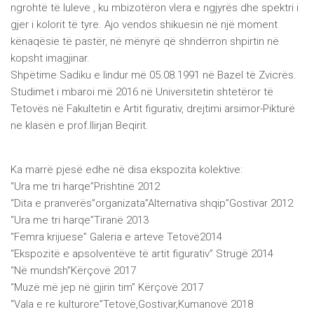
ngrohtë të luleve , ku mbizotëron vlera e ngjyrës dhe spektri i
gjer i kolorit të tyre. Ajo vendos shikuesin në një moment
kënaqësie të pastër, në mënyrë që shndërron shpirtin në
kopsht imagjinar.
Shpëtime Sadiku e lindur më 05.08.1991 në Bazel të Zvicrës.
Studimet i mbaroi më 2016 në Universitetin shtetëror të
Tetovës në Fakultetin e Artit figurativ, drejtimi arsimor-Pikturë
ne klasën e prof.Ilirjan Beqirit.
Ka marrë pjesë edhe në disa ekspozita kolektive:
“Ura me tri harqe”Prishtinë 2012
“Dita e pranverës”organizata”Alternativa shqip”Gostivar 2012
“Ura me tri harqe”Tiranë 2013
“Femra krijuese” Galeria e arteve Tetovë2014
“Ekspozitë e apsolventëve të artit figurativ” Strugë 2014
“Në mundsh”Kërçovë 2017
“Muzë më jep në gjirin tim” Kërçovë 2017
“Vala e re kulturore”Tetovë,Gostivar,Kumanovë 2018