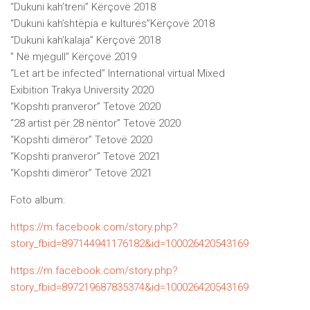
“Dukuni kah’treni” Kërçovë 2018
“Dukuni kah’shtëpia e kulturës”Kërçovë 2018
“Dukuni kah’kalaja” Kërçovë 2018
” Në mjegull” Kërçovë 2019
“Let art be infected” International virtual Mixed
Exibition Trakya University 2020
“Kopshti pranveror” Tetovë 2020
“28 artist për 28 nëntor” Tetovë 2020
“Kopshti dimëror” Tetovë 2020
“Kopshti pranveror” Tetovë 2021
“Kopshti dimëror” Tetovë 2021
Foto album:
https://m.facebook.com/story.php?
story_fbid=897144941176182&id=100026420543169
https://m.facebook.com/story.php?
story_fbid=897219687835374&id=100026420543169