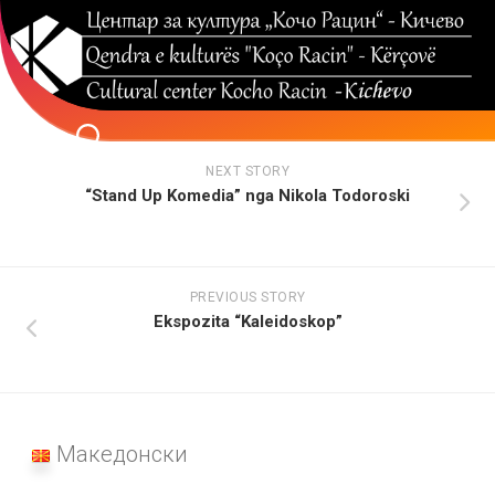
Skip
to
content
NEXT STORY
“Stand Up Komedia” nga Nikola Todoroski
PREVIOUS STORY
Ekspozita “Kaleidoskop”
Македонски