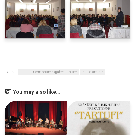
Tags:
dita ndërkombëtare e gjuhës amtare
gjuha amtare
You may also like...