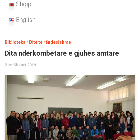
Shqip
English
Biblioteka
/
Ditë të rëndësishme
Dita ndërkombëtare e gjuhës amtare
21st Shkurt 2019