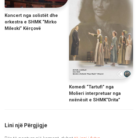
Koncert nga solistët dhe
orkestra e SHMK “Mirko
Mileski” Kërçovë
Komedi “Tartufi” nga
Molieri interpretuar nga
nxënësit e SHMK”Drita”
Lini një Përgjigje