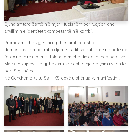
Gjuha amtare është një mjet i fuqishëm për ruajtjen dhe
zhvillimin e identitetit kombëtar të një kombi.
Promovimi dhe zgjerimi i gjuhës amtare është i
domosdoshëm për mbrojtjen e traditave kulturore në botë që
forcojnë mirëkuptimin, tolerancën dhe dialogun mes popujve.
Marrja e kujdesit të gjuhës amtare është një detyrim i shenjtë
për të gjithë ne.
Në Qendrën e kulturës – Kërçovë u shënua ky manifestim.