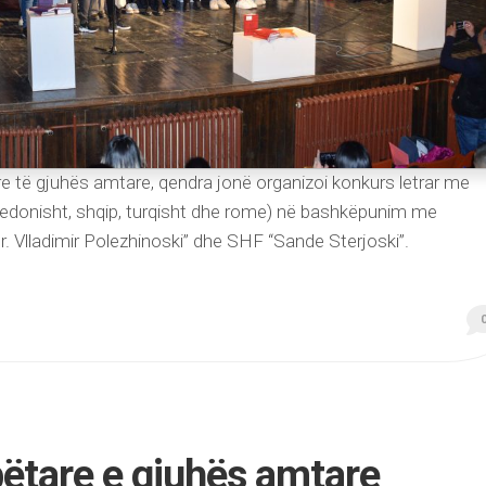
 të gjuhës amtare, qendra jonë organizoi konkurs letrar me
qedonisht, shqip, turqisht dhe rome) në bashkëpunim me
 Dr. Vlladimir Polezhinoski” dhe SHF “Sande Sterjoski”.
ëtare e gjuhës amtare