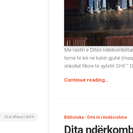
Me rastin e Ditës ndërkombëtare
temë të lirë në katër gjuhë (ma
shkollat fillore të qytetit SHF ”
Continue reading…
21st Shkurt 2019
Biblioteka
/
Ditë të rëndësishme
Dita ndërkomb