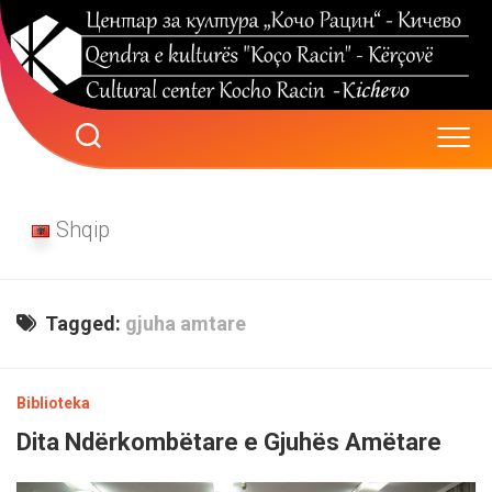
Skip
to
content
Shqip
Tagged:
gjuha amtare
Biblioteka
Dita Ndërkombëtare e Gjuhës Amëtare