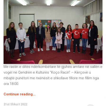
Me rastin e ditës ndërkombëtare të gjuhës amtare në sallën e
vogël në Qendrën e Kulturës “Koço Racin” – Kërçovë u
mbajtë punëtori me nxënësit e shkollave fillore me fillim nga
ora 18:00.
Continue reading…
21st Shkurt 2022