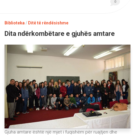
0
Biblioteka
/
Ditë të rëndësishme
Dita ndërkombëtare e gjuhës amtare
Gjuha amtare është një mjet i fuqishëm për ruajtjen dhe