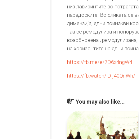
низ лавиринтите во потрагата
парадоските. Во сликата се 
димензија, едни поинакви коо
таа се ремодулира и понорува
возобновена , ремодулирана, 
на хоризонтите на едни поин
https://fb.me/e/7D6x4ngW4
https://fb.watch/lDIj40QnWh/
You may also like...