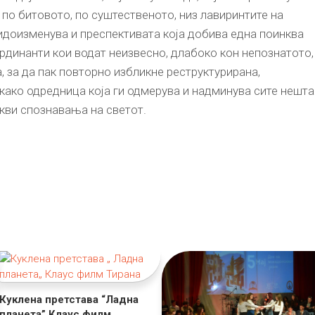
 по битовото, по суштественото, низ лавиринтите на
видоизменува и преспективата која добива една поинква
рдинанти кои водат неизвесно, длабоко кон непознатото,
, за да пак повторно избликне реструктурирана,
како одредница која ги одмерува и надминува сите нешта
акви спознавања на светот.
Куклена претстава “Ладна
планета” Клаус филм