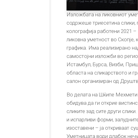
Изложбата на ликовниот умет
содржеше триесетина слики, г
колографија работени 2021 – 
ликовна уметност во Скопје, 
графика. Има реализирано на
самостојни изложби во регион
Истамбул, Бурса, Визби, Приш
областа на сликарството и гр
салон организиран од Друштв
Во делата на Шќипе Мехмети 
обидува да ги открие вистинс
сликите зад сите други слики
и испарливи форми, залуднит
изоставени – ја откриваат су
Уметницата води длабок нечуе