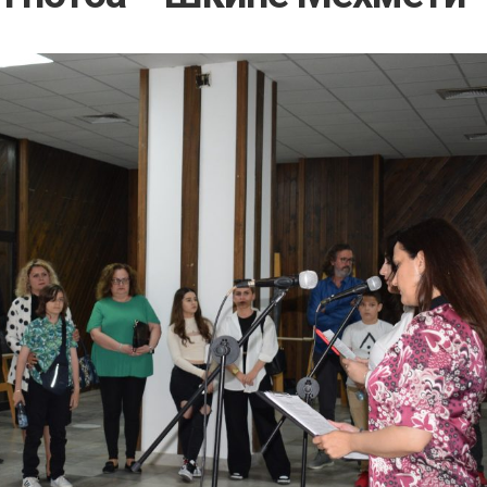
а
вни
зирано