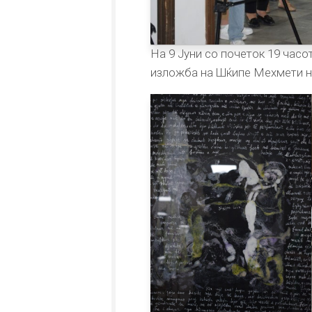
На 9 Јуни со почеток 19 час
изложба на Шќипе Мехмети н