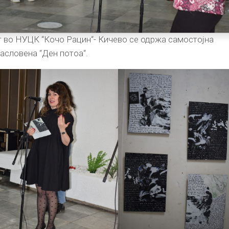
от во НУЦК “Кочо Рацин“- Кичево се одржа самостојна
асловена “Ден потоа“.