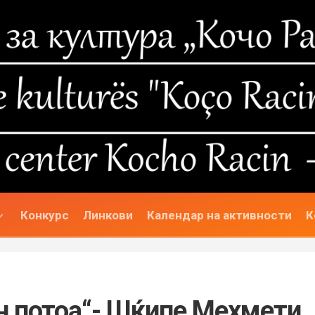
Конкурс
Линкови
Календар на активности
К
н потоа“- Шќипе Мехмети