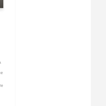
.
се
те