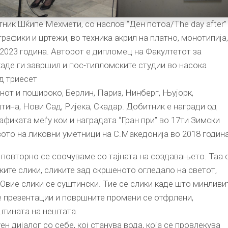
ник Шќипе Мехмети, со наслов “Ден потоа/The day after”
рафики и цртежи, во техника акрил на платно, монотипија,
2023 година. Авторот е дипломец на Факултетот за
каде ги завршил и пос-типломските студии во насока
д триесет
от и пошироко, Берлин, Париз, Нинберг, Њујорк,
тина, Нови Сад, Ријека, Скадар. Добитник е награди од
афиката меѓу кои и наградата “Гран при” во 17ти Зимски
ото на ликовни уметници на С.Македонија во 2018 година
повторно се соочуваме со тајната на создавањето. Таа 
ките слики, сликите зад скршеното огледало на светот,
. Овие слики се суштински. Тие се слики каде што минливи
е презентации и површните промени се отфрлени,
штината на нештата.
н дијалог со себе, кој станува вода, која се провлекува