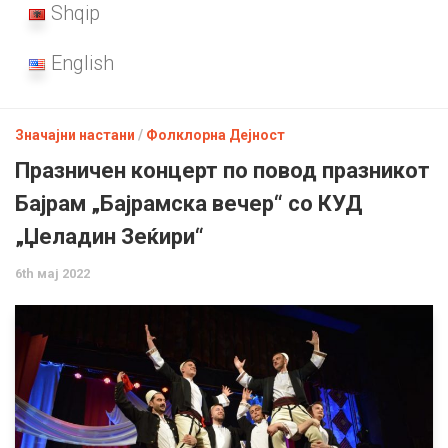
Shqip
English
Значајни настани
/
Фолклорна Дејност
Празничен концерт по повод празникот
Бајрам „Бајрамска вечер“ со КУД
„Џеладин Зеќири“
6th мај 2022