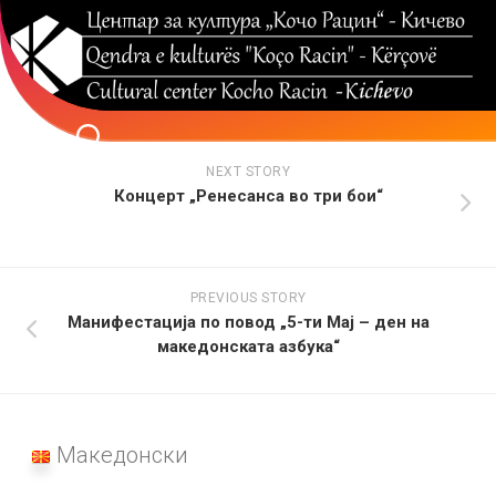
Skip
to
content
NEXT STORY
Концерт „Ренесанса во три бои“
PREVIOUS STORY
Манифестација по повод „5-ти Мај – ден на
македонската азбука“
Македонски