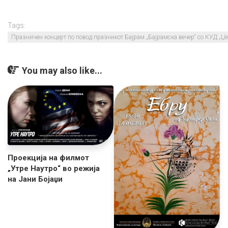
Tags:
Празничен концерт по повод празникот Бајрам „Бајрамска вечер“ со КУД „Џ
You may also like...
Проекција на филмот
„Утре Наутро“ во режија
на Јани Бојаџи