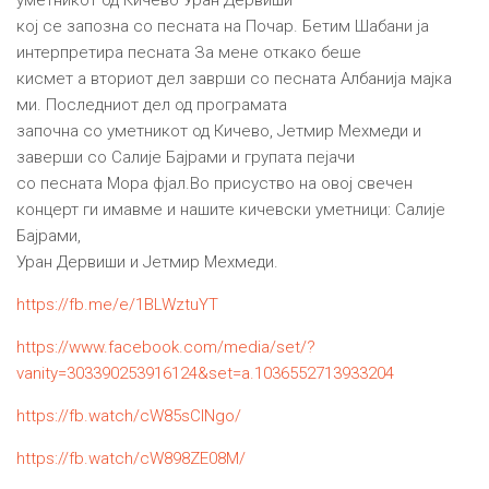
кој се запозна со песната на Почар. Бетим Шабани ја
интерпретира песната За мене откако беше
кисмет а вториот дел заврши со песната Албанија мајка
ми. Последниот дел од програмата
започна со уметникот од Кичево, Јетмир Мехмеди и
заверши со Салије Бајрами и групата пејачи
со песната Мора фјал.Во присуство на овој свечен
концерт ги имавме и нашите кичевски уметници: Салије
Бајрами,
Уран Дервиши и Јетмир Мехмеди.
https://fb.me/e/1BLWztuYT
https://www.facebook.com/media/set/?
vanity=303390253916124&set=a.1036552713933204
https://fb.watch/cW85sCINgo/
https://fb.watch/cW898ZE08M/