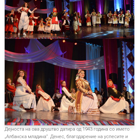
Дејноста на ова друштво датира од 1943 година со името
„Албанска младина“. Денес, благодарение на успесите и