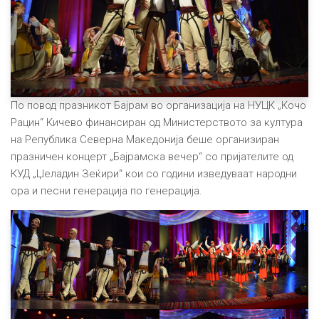
По повод празникот Бајрам во организација на НУЦК „Кочо
Рацин“ Кичево финансиран од Министерството за култура
на Република Северна Македонија беше организиран
празничен концерт „Бајрамска вечер“ со пријателите од
КУД „Џеладин Зеќири“ кои со години изведуваат народни
ора и песни генерација по генерација.