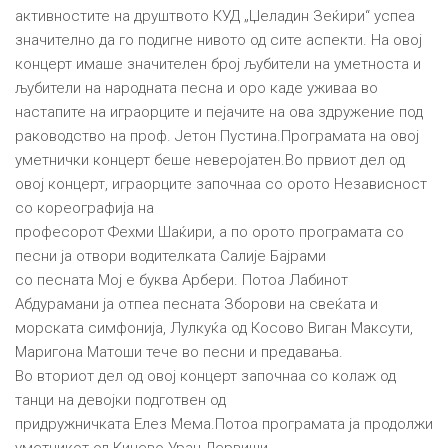
активностите на друштвото КУД „Џеладин Зеќири“ успеа
значително да го подигне нивото од сите аспекти. На овој
концерт имаше значителен број љубители на уметноста и
љубители на народната песна и оро каде уживаа во
настапите на играорците и пејачите на ова здружение под
раководство на проф. Јетон Пустина.Програмата на овој
уметнички концерт беше неверојатен.Во првиот дел од
овој концерт, играорците започнаа со орото Независност
со кореографија на
професорот Фехми Шаќири, а по орото програмата со
песни ја отвори водителката Салије Бајрами
со песната Мој е буква Арбери. Потоа Лабинот
Абдурамани ја отпеа песната Зборови на свеќата и
морската симфонија, Лулкуќа од Косово Виган Максути,
Маригона Матоши тече во песни и предавања.
Во вториот дел од овој концерт започнаа со колаж од
танци на девојки подготвен од
придружничката Елез Мема.Потоа програмата ја продолжи
уметникот од Кичево Уран Дервиши