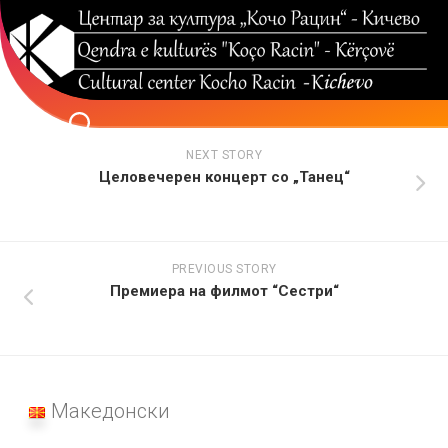
Skip
to
content
NEXT STORY
Целовечерен концерт со „Танец“
PREVIOUS STORY
Премиера на филмот “Сестри“
Македонски