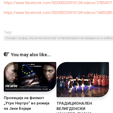
https://www.facebook.com/303390253916124/videos/2783397
https://www.facebook.com/303390253916124/videos/1683528
Tags:
Концерт за деца „Музичка екологија“ интерпретирано на македонски и албанс
You may also like...
Проекција на филмот
„Утре Наутро“ во режија
ТРАДИЦИОНАЛЕН
на Јани Бојаџи
ВЕЛИГДЕНСКИ