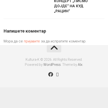
КОНЦЕРТ „ПИСМО
ДОЈДЕ“ НА КУД
„РАЦИН“
Напишете коментар
Мора да се
пријавите
за да испратите коментар.
Kultura-K © 2026. All Rights Reserved.
Powered by
WordPress
. Theme by
Alx
.