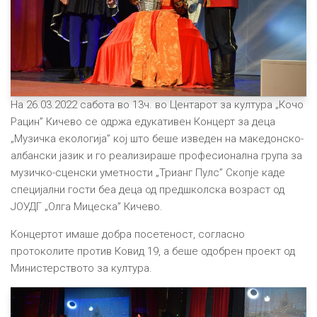
На 26.03.2022 сабота во 13ч. во Центарот за култура „Кочо
Рацин” Кичево се одржа едукативен Концерт за деца
„Музичка екологија” кој што беше изведен на македонско-
албански јазик и го реализираше професионална група за
музичко-сценски уметности „Трианг Пулс” Скопје каде
специјални гости беа деца од предшколска возраст од
ЈОУДГ „Олга Мицеска” Кичево.
Концертот имаше добра посетеност, согласно
протоколите против Ковид 19, а беше одобрен проект од
Министерството за култура.