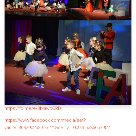
https://fb.me/e/3bIawpCRD
https://www.facebook.com/media/set?
vanity=303390253916124&set=a.1009205236667952