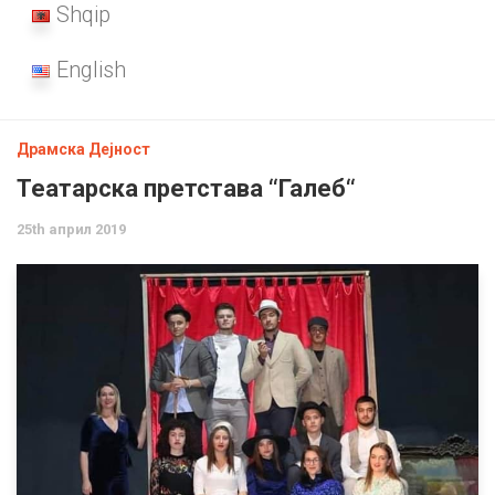
Shqip
English
Драмска Дејност
Театарска претстава ‘‘Галеб‘‘
25th април 2019