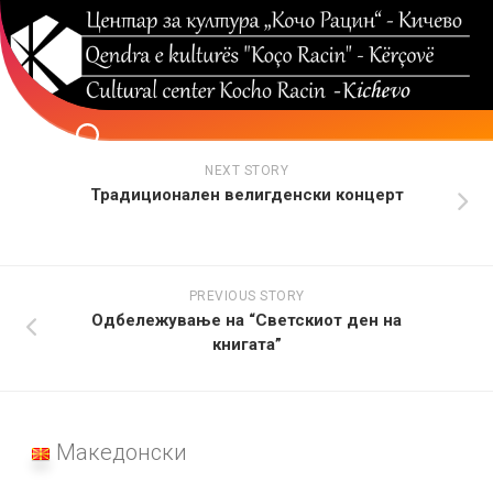
Skip
to
content
NEXT STORY
Традиционален велигденски концерт
PREVIOUS STORY
Одбележување на “Светскиот ден на
книгата”
Македонски