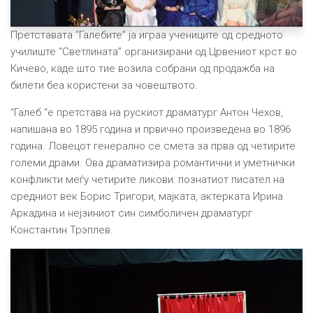
Претставата “Галебите” ја играа учениците од средното
училиште “Светлината” организирани од Црвениот крст во
Кичево, каде што тие возила собрани од продажба на
билети беа користени за човештвото.
‘‘Галеб “е претстава на рускиот драматург Антон Чехов,
напишана во 1895 година и првично произведена во 1896
година. Ловецот генерално се смета за прва од четирите
големи драми. Ова драматизира романтични и уметнички
конфликти меѓу четирите ликови: познатиот писател на
средниот век Борис Тригори, мајката, актерката Ирина
Аркадина и нејзиниот син симболичен драматург
Константин Трэплев.