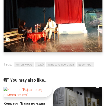
Tags:
Антон Чехов
галеб
театарска претстава
црвен крст
You may also like...
Концерт “Бајка во една