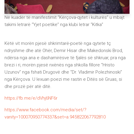
Në kuadër të manifestimit “Kërçova-qytet i kulturës” u mbajt
takimi letrarë “Yjet poetike” nga klubi letrar “Kitka”
Këtë vit morën pjesë shkrimtarë-poetë nga qytete tç
ndryshme dhe atë Ohër, Demir Hisar dhe Makedonski Brod,
ndërsa nga ana e dashamirësve të fjalës së shkruar, pra nga
brezi i ri, morën pjesë nxënës nga shkolla ​​fillore “Hristo
Uzunov” nga fshati Drugovë dhe “Dr. Vladimir Polezhinoski”
nga Kërçova. U lexuan poezi me rastin e Ditës së Gruas, si
dhe prozë për atë ditë.
https://fb.me/e/dVhj6NF6r
https://www.facebook.com/media/set/?
vanity=100070950774337&set=a.945822067792810