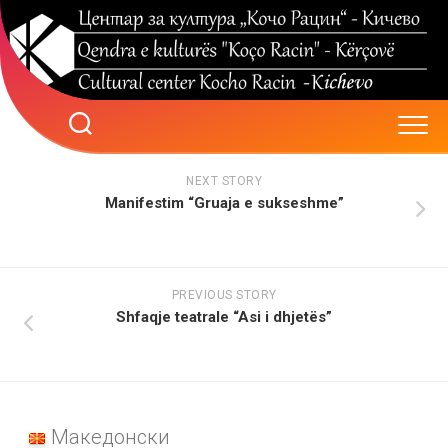
Skip
to
content
NEXT STORY
Manifestim “Gruaja e sukseshme”
PREVIOUS STORY
Shfaqje teatrale “Asi i dhjetës”
Македонски