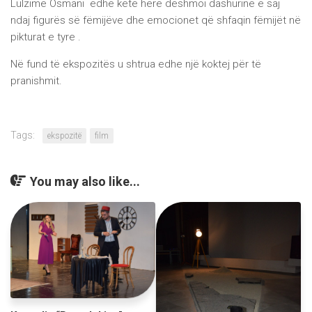
Lulzime Osmani edhe këtë herë dëshmoi dashurinë e saj
ndaj figurës së fëmijëve dhe emocionet që shfaqin fëmijët në
pikturat e tyre .
Në fund të ekspozitës u shtrua edhe një koktej për të
pranishmit.
Tags:
ekspozitë
film
You may also like...