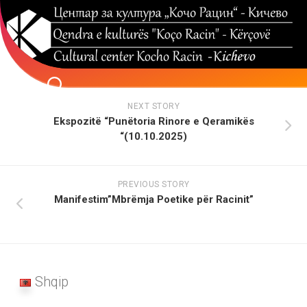
Skip
to
content
NEXT STORY
Ekspozitë “Punëtoria Rinore e Qeramikës
“(10.10.2025)
PREVIOUS STORY
Manifestim”Mbrëmja Poetike për Racinit”
Shqip