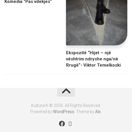
Komedia “Pas vdekjes”
Ekspozitë “Hijet – një
vështrim ndryshe nga/në
Rrugë”- Viktor Temelkoski
Kultura-K © 2026. All Rights Reserved.
Powered by
WordPress
. Theme by
Alx
.