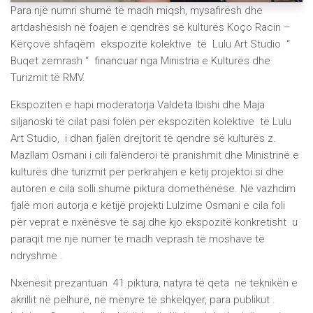
Para një numri shumë të madh miqsh, mysafirësh dhe
artdashësish në foajen e qendrës së kulturës Koço Racin –
Kërçovë shfaqëm ekspozitë kolektive të Lulu Art Studio “
Buqet zemrash “ financuar nga Ministria e Kulturës dhe
Turizmit të RMV.
Ekspozitën e hapi moderatorja Valdeta Ibishi dhe Maja
siljanoski të cilat pasi folën për ekspozitën kolektive të Lulu
Art Studio, i dhan fjalën drejtorit të qendre së kulturës z.
Mazllam Osmani i cili falënderoi të pranishmit dhe Ministrinë e
kulturës dhe turizmit për përkrahjen e këtij projektoi si dhe
autoren e cila solli shumë piktura domethënëse. Në vazhdim
fjalë mori autorja e këtijë projekti Lulzime Osmani e cila foli
për veprat e nxënësve të saj dhe kjo ekspozitë konkretisht u
paraqit me një numër të madh veprash të moshave të
ndryshme .
Nxënësit prezantuan 41 piktura, natyra të qeta në teknikën e
akrillit në pëlhurë, në mënyrë të shkëlqyer, para publikut .