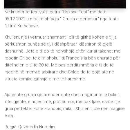
Në kuadër te festivalit teatral “Uskana Fest” më datë
06.12.2021 u mbajtë shfaqja ” Gruaja e përsosur” nga teatri
“Ultra” Kumanovë.
Xhulieni, një i vetmuar sharmant i cili të gjithë kohën e tij ja
përkushton punës së tij, i dëshpëruar dëshiron të gjejë
dashurinë. Jeta e tij do të ndryshojë ditën kur ai takohet me
robotin Chloe, të cilin shoku i tij Francois ia bën dhuratë për
ditëlindjen e tij të 30-të. Më pas përditshmëria e tij do të
rrjedhë në mënyrë arbitrare dhe Chloe do ta çojë atë në
situata komike gjithnjë e më të hareshme.
Ajo është gruaja që ai ëndërronte dhe imagjinonte: e bukur,
inteligjente, e ndjeshme, plot humor, me pak fjalë, është një
grua perfekte. Edhe Francois, miku i Xhulienit, bie nën magjinë
e saj!
Regjia: Qazmedin Nuredini