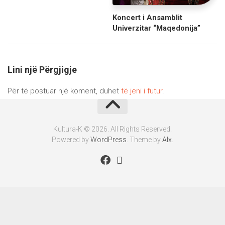
Koncert i Ansamblit
Univerzitar “Maqedonija”
Lini një Përgjigje
Për të postuar një koment, duhet
të jeni i futur
.
Kultura-K © 2026. All Rights Reserved.
Powered by
WordPress
. Theme by
Alx
.