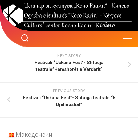
Skip
to
content
NEXT STORY
Festivali “Uskana Fest”- Shfaqja
teatrale”Hamshorët e Vardarit”
PREVIOUS STORY
Festivali “Uskana Fest”- Shfaqja teatrale “5
Djelmoshat”
Македонски