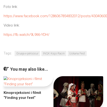
Foto link:
https://www.facebook.com/1286067854832012/posts/4304060
Video link:
https://fb.watch/9L9tl6-YDH/
Tags:
Gruaja e përsosur
INQK Koço Racin
Uskana Fest
You may also like...
Kinoprojeksioni i filmit
“Finding your feet”