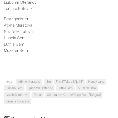
Ljubomir Stefanov
Tamara Kotevska
Protagonistët:
Atixhe Muratova
Nazife Muratova
Husein Sem
Lutfije Sem
Muzafer Sem
Tags:
Atixhe Muratova
film
Filmi"Toka e Mjaltit"
Honey Land
Husein Sem
Ljubomir Stefanov
Lutfije Sem
Muzafer Sem
Nazife Muratova
Oscar
Qendra për Kulturë"Koço Racin"Kërçovë
Tamara Kotevska