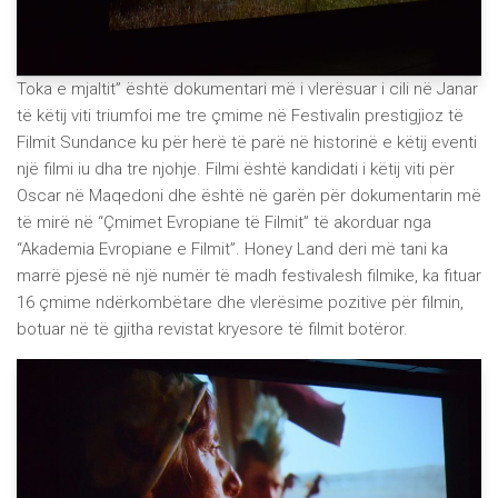
Toka e mjaltit” është dokumentari më i vlerësuar i cili në Janar
të këtij viti triumfoi me tre çmime në Festivalin prestigjioz të
Filmit Sundance ku për herë të parë në historinë e këtij eventi
një filmi iu dha tre njohje. Filmi është kandidati i këtij viti për
Oscar në Maqedoni dhe është në garën për dokumentarin më
të mirë në “Çmimet Evropiane të Filmit” të akorduar nga
“Akademia Evropiane e Filmit”. Honey Land deri më tani ka
marrë pjesë në një numër të madh festivalesh filmike, ka fituar
16 çmime ndërkombëtare dhe vlerësime pozitive për filmin,
botuar në të gjitha revistat kryesore të filmit botëror.