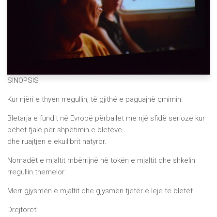
SINOPSIS
Kur njëri e thyen rregullin, të gjithë e paguajnë çmimin.
Bletarja e fundit në Evropë përballet me një sfidë serioze kur
bëhet fjalë për shpëtimin e bletëve
dhe ruajtjen e ekuilibrit natyror.
Nomadët e mjaltit mbërrijnë në tokën e mjaltit dhe shkelin
rregullin themelor:
Merr gjysmën e mjaltit dhe gjysmën tjetër e leje te bletët.
Drejtorët: