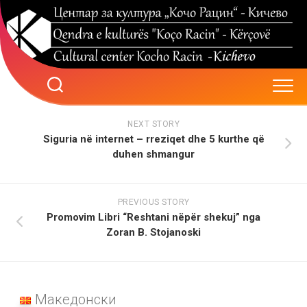
Skip
to
content
NEXT STORY
Siguria në internet – rreziqet dhe 5 kurthe që
duhen shmangur
PREVIOUS STORY
Promovim Libri “Reshtani nëpër shekuj” nga
Zoran B. Stojanoski
Македонски