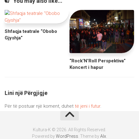
You may also like...
Shfaqja teatrale “Obobo
Gjyshja”
“Rock’N’Roll Perspektiva”
Koncert i hapur
Lini një Përgjigje
Për të postuar një koment, duhet
të jeni i futur
.
Kultura-K © 2026. All Rights Reserved.
Powered by
WordPress
. Theme by
Alx
.