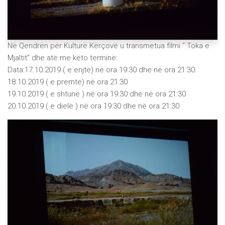
Në Qendrën për Kulturë Kërçovë u transmetua filmi “ Toka e
Mjaltit” dhe atë me këto terminë:
Data:17.10.2019 ( e enjte) në ora 19:30 dhe në ora 21:30.
18.10.2019 ( e premte) në ora 21:30
19.10.2019 ( e shtunë ) në ora 19:30 dhe në ora 21:30
20.10.2019 ( e dielë ) në ora 19:30 dhe në ora 21:30