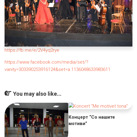
https://fb.me/e/2V4yq2rye
https://www.facebook.com/media/set/?
vanity=303390253916124&set=a.1136048633983611
You may also like...
Концерт “Со нашите
мотиви”