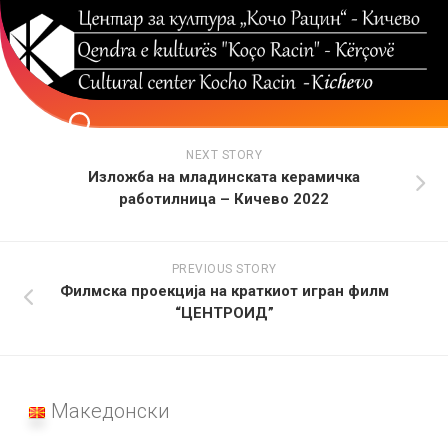
Skip
to
content
NEXT STORY
Изложба на младинската керамичка
работилница – Кичево 2022
PREVIOUS STORY
Филмска проекција на краткиот игран филм
“ЦЕНТРОИД”
Македонски