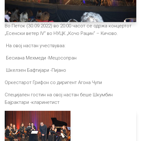
Во Петок (30.09.2022) во 20:00 часот се одржа концертот
„Есенски ветер IV“ во НУЦК „Кочо Рацин“ – Кичово.
На овој настан учествуваа:
Бесиана Мехмеди -Мецосопран
Шкелзен Бафтијари -Пијано
Оркестарот Грифон со диригент Агона Чупи
Специјален гостин на овој настан беше Шкумбин
Бајрактари -кларинетист