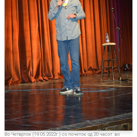
Во Четврток (19.05.2022г.) со почеток од 20 часот. во