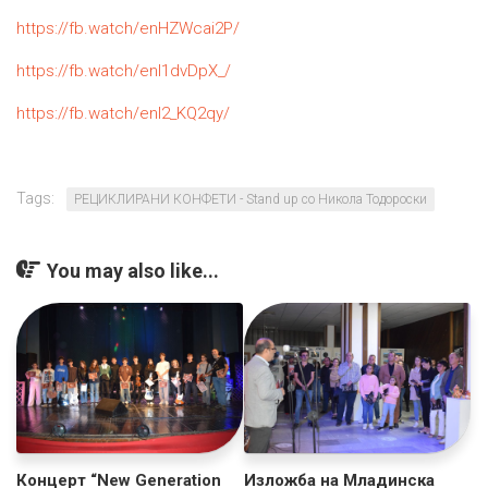
https://fb.watch/enHZWcai2P/
https://fb.watch/enI1dvDpX_/
https://fb.watch/enI2_KQ2qy/
Tags:
РЕЦИКЛИРАНИ КОНФЕТИ - Stand up со Никола Тодороски
You may also like...
Концерт “New Generation
Изложба на Младинска