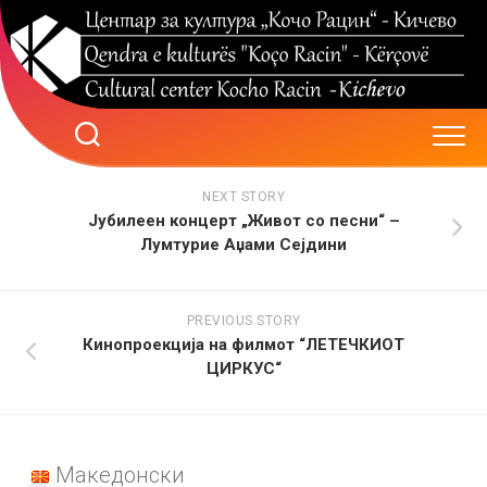
Skip
to
content
NEXT STORY
Јубилеен концерт „Живот со песни“ –
Лумтурие Аџами Сејдини
PREVIOUS STORY
Кинопроекција на филмот “ЛЕТЕЧКИОТ
ЦИРКУС“
Македонски