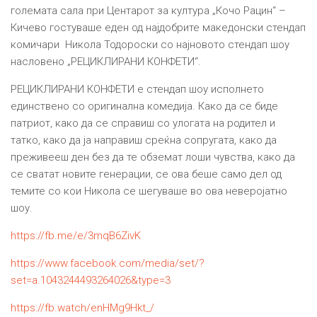
големата сала при Центарот за култура „Кочо Рацин“ –
Кичево гостуваше eден од најдобрите македонски стендап
комичари Никола Тодороски со најновото стендап шоу
насловено „РЕЦИКЛИРАНИ КОНФЕТИ“.
РЕЦИКЛИРАНИ КОНФЕТИ е стендап шоу исполнето
единствено со оригинална комедија. Како да се биде
патриот, како да се справиш со улогата на родител и
татко, како да ја направиш среќна сопругата, како да
преживееш ден без да те обземат лоши чувства, како да
се сватат новите генерации, се ова беше само дел од
темите со кои Никола се шегуваше во ова неверојатно
шоу.
https://fb.me/e/3mqB6ZivK
https://www.facebook.com/media/set/?
set=a.1043244493264026&type=3
https://fb.watch/enHMg9Hkt_/