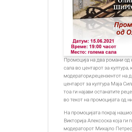
Промоција на два романи од 
сала во центарот за култура,
модератори,рецензентот на д
центарот за култура Маја Сиљ
тоа ги најави останатите рец
во текот на промоцијата од 
На промоцијата покрај нашио
Викторија Алексоска која ги
модераторот Михајло Петреск