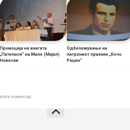
Промоција на книгата
Одбележување на
„Патеписи“ на Миле (Мајкл)
патрониот празник „Кочо
Новески
Рацин“
атите коментар.