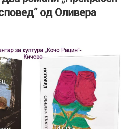
Исповед“ од Оливера
а
вни
зирано