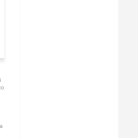
д
со
а