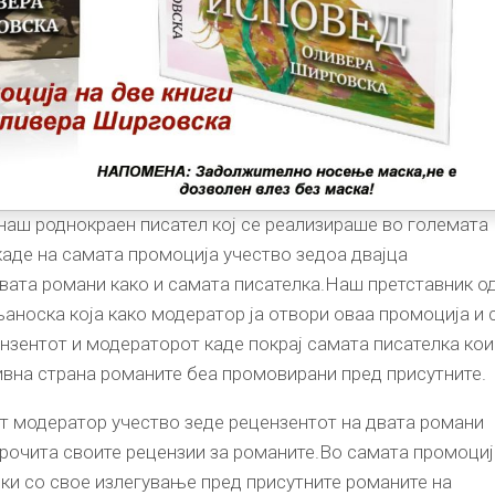
наш роднокраен писател кој се реализираше во големата
 каде на самата промоција учество зедоа двајца
вата романи како и самата писателка.Наш претставник о
аноска која како модератор ја отвори оваа промоција и 
ензентот и модераторот каде покрај самата писателка кои
нивна страна романите беа промовирани пред присутните.
т модератор учество зеде рецензентот на двата романи
 прочита своите рецензии за романите.Во самата промоциј
и со свое излегување пред присутните романите на