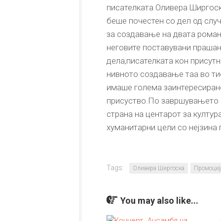
писателката Оливера Ширгоск
беше почестен со дел од слу
за создавање на двата рома
неговите поставувани прашањ
дела,писателката кон присутн
нивното создавање таа во ти
имаше голема заинтересирано
присуство.По завршувањето с
страна на центарот за култур
хуманитарни цели со нејзина 
Tags:
Оливера Ширгоска
Промоција
You may also like...