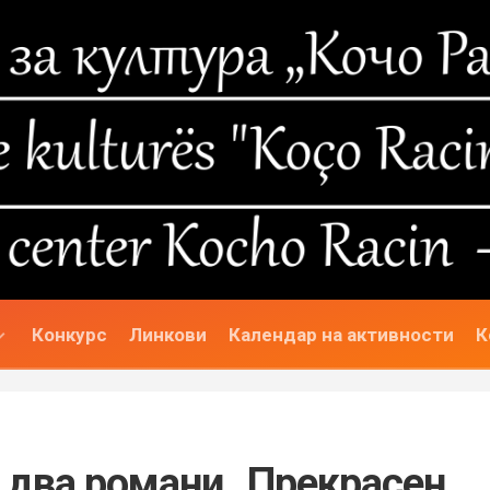
Конкурс
Линкови
Календар на активности
К
 два романи „Прекрасен