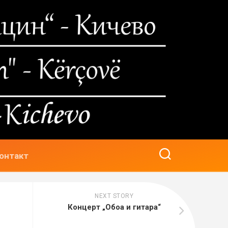
онтакт
NEXT STORY
Концерт „Обоa и гитара“