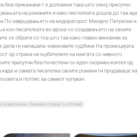
а беа прикажани т.е доловени така што секој присутен
чувањата на романите и како пистелката дошла до таа ид
ни.По завршувањето на модераторот Михајло Петрески и
а кон писателката во врска со создавањето на своите
ите се обрати со тоа што таа како главен виновник за
е дела ги напишала човековите судбини.На промоцијата
ст од страна на љубителите на книгата со нивното
ите присутни беа почестени со еден скормен коктел од
а каде и самата писателка своите романи ги продаваше за
посвета и потпис за самиот купувач.
 на два романи „Прекрасен странец“ и „Исповед“