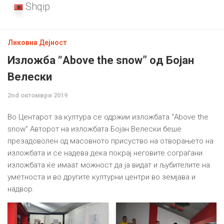
Shqip
Ликовна Дејност
Изложба “Above the snow” oд Бојан
Велески
2nd октомври 2019
Во Центарот за култура се одржии изложбата “Above the
snow” Авторот на изложбата Бојан Велески беше
презадоволен од масовното присуство на отворањето на
изложбата и се надева дека покрај неговите сограѓани
изложбата ќе имаат можност да ја видат и љубителите на
уметноста и во другите културни центри во земјава и
надвор.