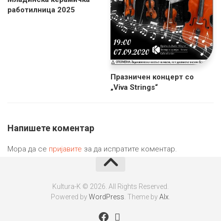
работилница 2025
Празничен концерт со
„Viva Strings“
Напишете коментар
Мора да се
пријавите
за да испратите коментар.
Kultura-K © 2026. All Rights Reserved.
Powered by
WordPress
. Theme by
Alx
.