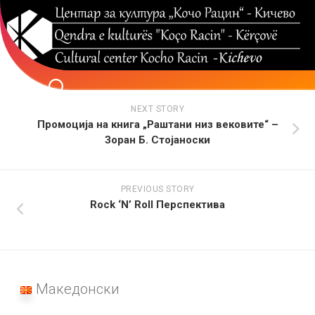
Skip
to
content
NEXT STORY
Промоција на книга „Раштани низ вековите“ –
Зоран Б. Стојаноски
PREVIOUS STORY
Rock ‘N’ Roll Перспектива
Македонски