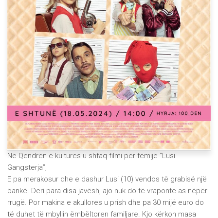
Në Qendrën e kulturës u shfaq filmi për fëmijë “Lusi
Gangsterja”,
E pa merakosur dhe e dashur Lusi (10) vendos të grabisë një
bankë. Deri para disa javësh, ajo nuk do të vraponte as nëpër
rrugë. Por makina e akullores u prish dhe pa 30 mijë euro do
të duhet të mbyllin ëmbëltoren familjare. Kjo kërkon masa