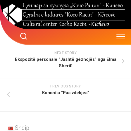
Skip
to
content
NEXT STORY
Ekspozitë personale “Jashtë gëzhojës” nga Elma
Sherifi
PREVIOUS STORY
Komedia “Pas vdekjes”
Shqip