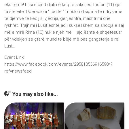
ekstreme! Lusi e bind djalin e keq të shkollës Tristan (11) që
ta stërvitë: Operacioni “Lucifer” mbulon disiplina të ndryshme
të djemve të këqij si vjedhja, gënjeshtra, mashtrimi dhe
ryshfet. Trajnimi i Lusit është aq i suksesshëm sa shoqja e saj
më e mirë Rima (10) nuk e njeh më – ajo është e shqetësuar
për vdekjen se çfarë mund të bëjë më pas gangsterja e re
Lusi…
Event Link:
https://www.facebook.com/events/295813536916590/?
ref=newsfeed
You may also like...