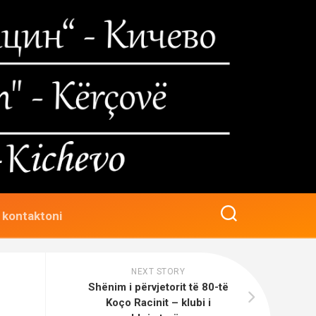
 kontaktoni
NEXT STORY
Shënim i përvjetorit të 80-të
Koço Racinit – klubi i