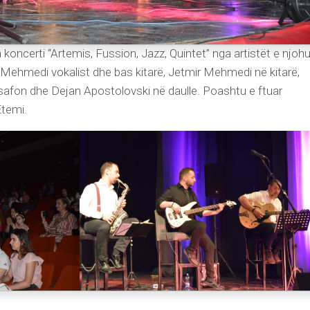
 koncerti “Artemis, Fussion, Jazz, Quintet” nga artistët e njohu
Mehmedi vokalist dhe bas kitarë, Jetmir Mehmedi në kitarë,
aksafon dhe Dejan Apostolovski në daulle. Poashtu e ftuar
Etemi.