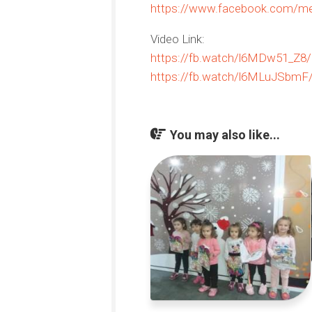
https://www.facebook.com/me
Video Link:
https://fb.watch/l6MDw51_Z8/
https://fb.watch/l6MLuJSbmF
You may also like...