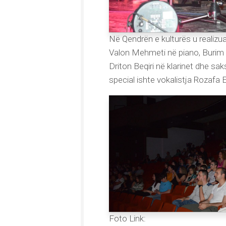
Në Qendrën e kulturës u realizua
Valon Mehmeti në piano, Burim 
Driton Beqiri në klarinet dhe s
special ishte vokalistja Rozafa 
Foto Link: