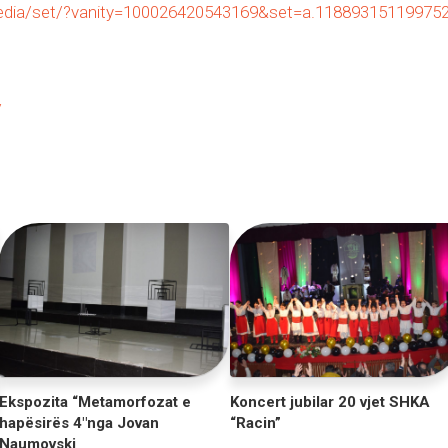
dia/set/?vanity=100026420543169&set=a.11889315119975
/
Ekspozita “Metamorfozat e
Koncert jubilar 20 vjet SHKA
hapësirës 4″nga Jovan
“Racin”
Naumovski