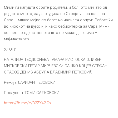
Мими ги напушта своите родители, и болното минато од
родното место, за да студира во Скопје. Ја запознава
Сара – млада мајка со богат но насилен сопруг. Работејќи
во киоскот на вујко ѝ, и како бебиситерка за Сара, Мими
копнее по единственото што не може да го има –
мајчинството.
УЛОГИ:
НАТАЛИЈА ТЕОДОСИЕВА ТАМАРА РИСТОСКА ОЛИВЕР
МИТКОВСКИ ПЕТАР МИРЧЕВСКИ САШКО КОЦЕВ СТЕФАН
СПАСОВ ДЕНИЗ АБДУЛА ВЛАДИМИР ПЕТКОВИЌ
Режија ДАРИЈАН ПЕЈОВСКИ
Продуцент ТОМИ САЛКОВСКИ
https://fb.me/e/32ZX42ICx