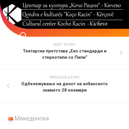
Skip
to
content
NEXT STORY
Театарска претстава „Еко стандарди и
стереотипи со Пипи“
PREVIOUS STORY
Одбележување на денот на албанското
знамето 28 ноември
Македонски