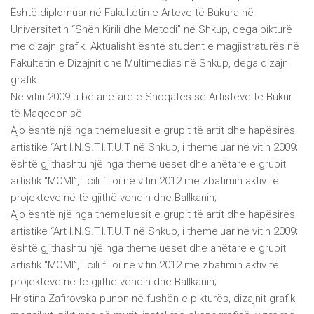
Është diplomuar në Fakultetin e Arteve të Bukura në
Universitetin “Shën Kirili dhe Metodi” në Shkup, dega pikturë
me dizajn grafik. Aktualisht është student e magjistraturës në
Fakultetin e Dizajnit dhe Multimedias në Shkup, dega dizajn
grafik.
Në vitin 2009 u bë anëtare e Shoqatës së Artistëve të Bukur
të Maqedonisë.
Ajo është një nga themeluesit e grupit të artit dhe hapësirës
artistike “Art I.N.S.T.I.T.U.T në Shkup, i themeluar në vitin 2009;
është gjithashtu një nga themelueset dhe anëtare e grupit
artistik “MOMI”, i cili filloi në vitin 2012 me zbatimin aktiv të
projekteve në të gjithë vendin dhe Ballkanin;
Ajo është një nga themeluesit e grupit të artit dhe hapësirës
artistike “Art I.N.S.T.I.T.U.T në Shkup, i themeluar në vitin 2009;
është gjithashtu një nga themelueset dhe anëtare e grupit
artistik “MOMI”, i cili filloi në vitin 2012 me zbatimin aktiv të
projekteve në të gjithë vendin dhe Ballkanin;
Hristina Zafirovska punon në fushën e pikturës, dizajnit grafik,