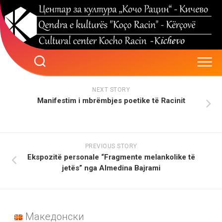
Skip
to
content
NEXT STORY
Manifestim i mbrëmbjes poetike të Racinit
PREVIOUS STORY
Ekspozitë personale “Fragmente melankolike të
jetës” nga Almedina Bajrami
Македонски