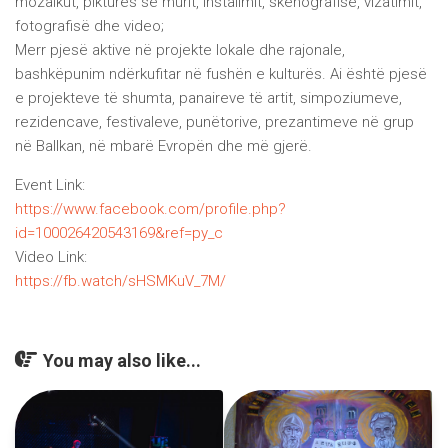
mozaikut, pikturës së murit, instalimit, skenografisë, vizatimit,
fotografisë dhe video;
Merr pjesë aktive në projekte lokale dhe rajonale,
bashkëpunim ndërkufitar në fushën e kulturës. Ai është pjesë
e projekteve të shumta, panaireve të artit, simpoziumeve,
rezidencave, festivaleve, punëtorive, prezantimeve në grup
në Ballkan, në mbarë Evropën dhe më gjerë.
Event Link:
https://www.facebook.com/profile.php?
id=100026420543169&ref=py_c
Video Link:
https://fb.watch/sHSMKuV_7M/
You may also like...