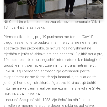
Në Qendrën e kulturës u realizua ekspozita personale “Cikli i
19” nga Hristina Zafiroska.
Përmes ciklit të saj prej 19 punimesh me temën “Covid”, na
tregon realen dhe të padukshmen me sy të lirë në mënyrë
abstrakte dhe piktoreske, të nxitura nga ndryshimet në
rrjedhën e jetës të shkaktuara nga pandemi. E gjithë seria prej
19 episodesh të lidhura ngushtë interpreton ciklin biologjik të
virusit, krijimin, përhapjen, zgjerimin dhe transmetimin e tij.
Fokusi i saj i përqendruar tregon një gatishmëri për të
eksperimentuar me forma të reja fantastike, të cilat do të
jenë një homolog i strukturës figurative të virusit që është
rritur në një kërcënim real për njerëzimin në shekullin e 21-të.
HRISTINA ZAFIROVSKA
Lindur në Shkup në vitin 1983. Ajo është ka përfunduar
shkollën e mesme të artit në degën e pikturës aplikative.