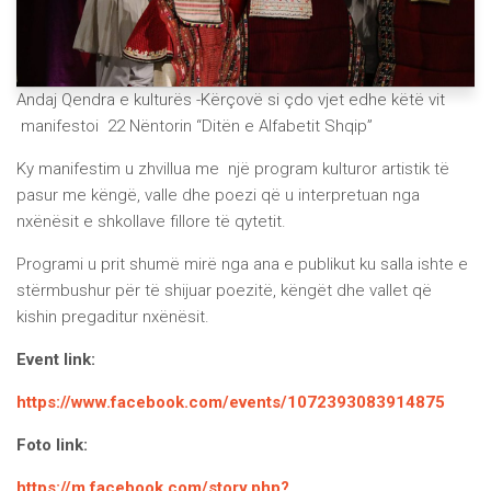
Andaj Qendra e kulturës -Kërçovë si çdo vjet edhe këtë vit
manifestoi 22 Nëntorin “Ditën e Alfabetit Shqip”
Ky manifestim u zhvillua me një program kulturor artistik të
pasur me këngë, valle dhe poezi që u interpretuan nga
nxënësit e shkollave fillore të qytetit.
Programi u prit shumë mirë nga ana e publikut ku salla ishte e
stërmbushur për të shijuar poezitë, këngët dhe vallet që
kishin pregaditur nxënësit.
Event link:
https://www.facebook.com/events/1072393083914875
Foto link:
https://m.facebook.com/story.php?