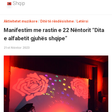
Shqip
Aktivitetet muzikore
/
Ditë të rëndësishme
/
Letërsi
Manifestim me rastin e 22 Nëntorit “Dita
e alfabetit gjuhës shqipe”
21st Nëntor 2023