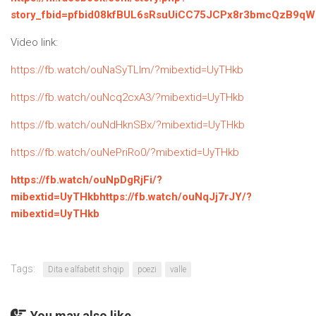
story_fbid=pfbid08kfBUL6sRsuUiCC75JCPx8r3bmcQzB9qW
Video link:
https://fb.watch/ouNaSyTLIm/?mibextid=UyTHkb
https://fb.watch/ouNcq2cxA3/?mibextid=UyTHkb
https://fb.watch/ouNdHknSBx/?mibextid=UyTHkb
https://fb.watch/ouNePriRo0/?mibextid=UyTHkb
https://fb.watch/ouNpDgRjFi/?
mibextid=UyTHkb
https://fb.watch/ouNqJj7rJY/?
mibextid=UyTHkb
Tags:
Dita e alfabetit shqip
poezi
valle
You may also like...