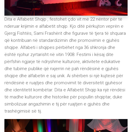
Dita e Alfabetit Shqip , festohet çdo vit më 22 nëntor për të
nderuar krijimin e alfabetit shqip. Kjo ditë përkujton veprën e
Gjergj Fishtës, Sami Frashërit dhe figurave të tjera të shquara
që kontribuan në standardizimin dhe promovimin e gjuhës
shqipe. Alfabeti i shqipes përbëhet nga 36 shkronja dhe
është njohur zyrtarisht në vitin 1908. Festimi i kësaj dite
përfshin ngjarje të ndryshme kulturore, aktivitete edukative
dhe tubime publike që nxjerrin në pah rëndësinë e gjuhës
shqipe dhe alfabetin e saj unik. Ai shërben si një kujtesë për
rëndësinë e ruajtjes dhe promovimit të diversitetit gjuhësor
dhe identitetit kombëtar. Dita e Alfabetit Shqip ka një rëndësi
të madhe kulturore dhe historike për popullin shqiptar, duke
simbolizuar angazhimin e tij për ruajtjen e gjuhës dhe
trashëgimisë së tij.