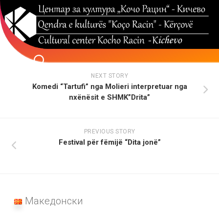
Skip
to
content
NEXT STORY
Komedi “Tartufi” nga Molieri interpretuar nga
nxënësit e SHMK”Drita”
PREVIOUS STORY
Festival për fëmijë “Dita jonë”
Македонски