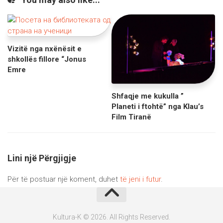
Vizitë nga nxënësit e
shkollës fillore “Jonus
Emre
Shfaqje me kukulla ”
Planeti i ftohtë” nga Klau’s
Film Tiranë
Lini një Përgjigje
Për të postuar një koment, duhet
të jeni i futur
.
Kultura-K © 2026. All Rights Reserved.