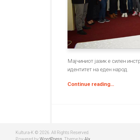
Мајчиниот јазик е силен инс
идентитет на еден народ.
Continue reading…
Kultura-K © 2026. All Rights Reserved.
Powered by
WordPress
. Theme by
Alx
.