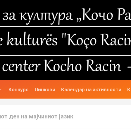
Конкурс
Линкови
Календар на активности
К
от ден на мајчиниот јазик