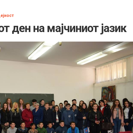
дејност
т ден на мајчиниот јазик
а
вни
зирано