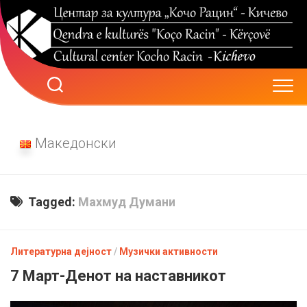
Skip
to
content
Македонски
Tagged:
Махмуд Думани
Литературна дејност
/
Музички активности
7 Март-Денот на настaвникот