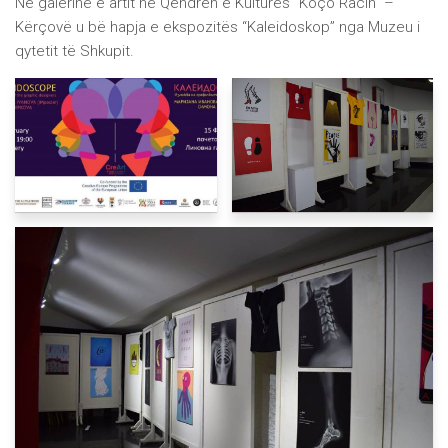
Në galerinë e artit në Qendrën e Kulturës “Koço Racin” –
Kërçovë u bë hapja e ekspozitës “Kaleidoskop” nga Muzeu i
qytetit të Shkupit.