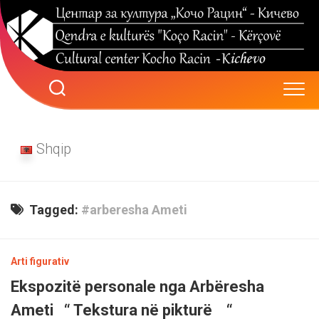
Skip
to
content
Shqip
Tagged:
#arberesha Ameti
Arti figurativ
Ekspozitë personale nga Arbëresha
Ameti “ Tekstura në pikturë “