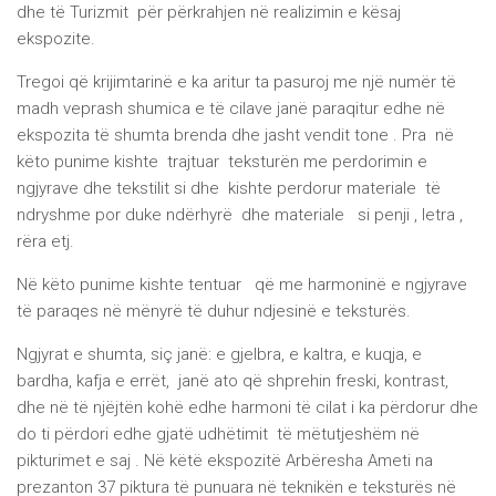
dhe të Turizmit për përkrahjen në realizimin e kësaj
ekspozite.
Tregoi që krijimtarinë e ka aritur ta pasuroj me një numër të
madh veprash shumica e të cilave janë paraqitur edhe në
ekspozita të shumta brenda dhe jasht vendit tone . Pra në
këto punime kishte trajtuar teksturën me perdorimin e
ngjyrave dhe tekstilit si dhe kishte perdorur materiale të
ndryshme por duke ndërhyrë dhe materiale si penji , letra ,
rëra etj.
Në këto punime kishte tentuar që me harmoninë e ngjyrave
të paraqes në mënyrë të duhur ndjesinë e teksturës.
Ngjyrat e shumta, siç janë: e gjelbra, e kaltra, e kuqja, e
bardha, kafja e errët, janë ato që shprehin freski, kontrast,
dhe në të njëjtën kohë edhe harmoni të cilat i ka përdorur dhe
do ti përdori edhe gjatë udhëtimit të mëtutjeshëm në
pikturimet e saj . Në këtë ekspozitë Arbëresha Ameti na
prezanton 37 piktura të punuara në teknikën e teksturës në