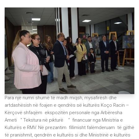
Para një numri shumë të madh miqsh, mysafirësh dhe
artdashësish në foajen e qendrës së kulturës Koço Racin –
Kërçovë shfaqëm ekspozitën personale nga Arbëresha
Ameti “ Tekstura në pikturë “ financuar nga Ministria e
Kulturës e RMV. Në prezantim fillimisht falëmderuam të gjithë
të pranishmit, qendrën e kulturës si dhe Ministrinë e kulturës