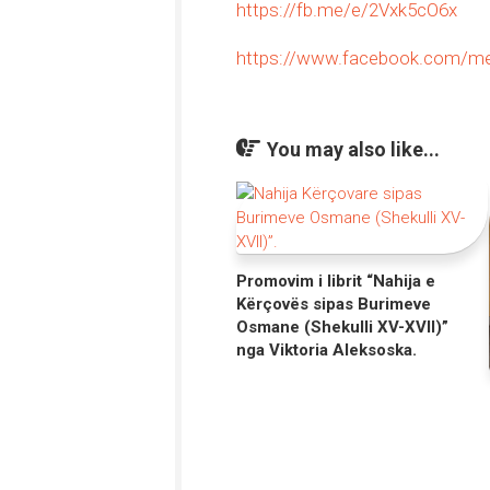
https://fb.me/e/2Vxk5cO6x
https://www.facebook.com/me
You may also like...
Promovim i librit “Nahija е
Kërçovës sipas Burimeve
Osmane (Shekulli XV-XVII)”
nga Viktoria Aleksoska.