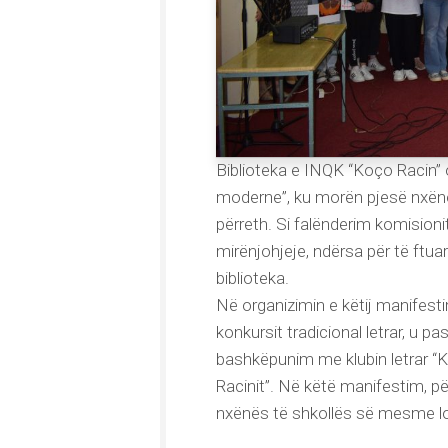
Biblioteka e INQK “Koço Racin” 
moderne”, ku morën pjesë nxënës 
përreth. Si falënderim komision
mirënjohjeje, ndërsa për të ftua
biblioteka.
Në organizimin e këtij manifest
konkursit tradicional letrar, u 
bashkëpunim me klubin letrar “
Racinit”. Në këtë manifestim, pë
nxënës të shkollës së mesme lo