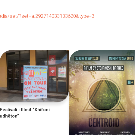
dia/set/?set=a.292714033103620&type=3
Festivali i filmit “Xhifoni
udhëton”