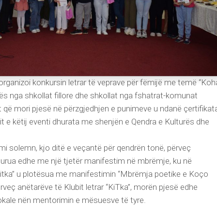
organizoi konkursin letrar të veprave për fëmijë me temë “Koh
nga shkollat ​​fillore dhe shkollat ​​nga fshatrat-komunat
it që mori pjesë në përzgjedhjen e punimeve u ndanë çertifikat
rit e këtij eventi dhurata me shenjën e Qendra e Kulturës dhe
imi solemn, kjo ditë e veçantë për qendrën tonë, përveç
pasurua edhe me një tjetër manifestim në mbrëmje, ku në
Kitka” u plotësua me manifestimin “Mbrëmja poetike e Koço
rveç anëtarëve të Klubit letrar “KiTka”, morën pjesë edhe
kale nën mentorimin e mësuesve të tyre.