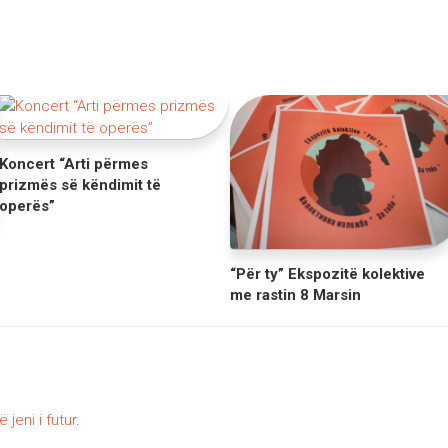
Koncert “Arti përmes
prizmës së këndimit të
operës”
“Për ty” Ekspozitë kolektive
me rastin 8 Marsin
ë jeni i futur
.