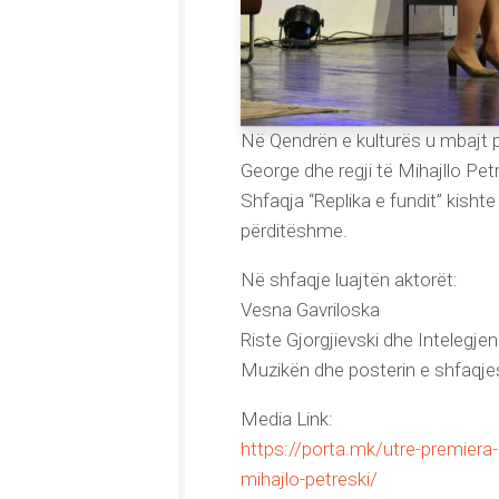
Në Qendrën e kulturës u mbajt p
George dhe regji të Mihajllo Petr
Shfaqja “Replika e fundit” kishte
përditëshme.
Në shfaqje luajtën aktorët:
Vesna Gavriloska
Riste Gjorgjievski dhe Intelegjenc
Muzikën dhe posterin e shfaqjes 
Media Link:
https://porta.mk/utre-premiera-
mihajlo-petreski/