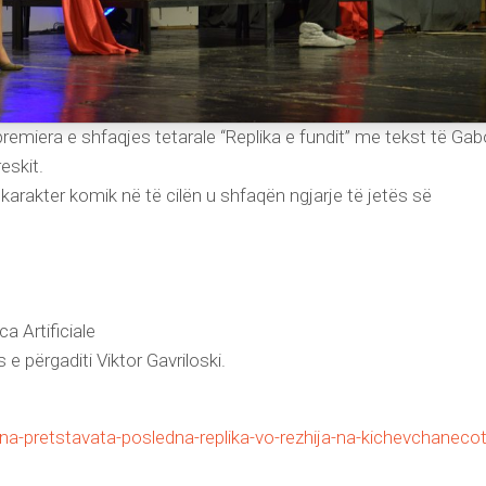
remiera e shfaqjes tetarale “Replika e fundit” me tekst të Gab
eskit.
 karakter komik në të cilën u shfaqën ngjarje të jetës së
a Artificiale
e përgaditi Viktor Gavriloski.
na-pretstavata-posledna-replika-vo-rezhija-na-kichevchanecot