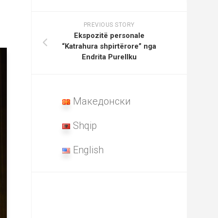
PREVIOUS STORY
Ekspozitë personale
“Katrahura shpirtërore” nga
Endrita Purellku
Македонски
Shqip
English